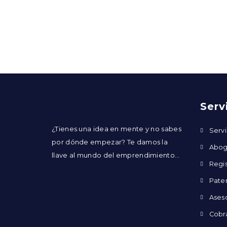
Serv
¿Tienes una idea en mente y no sabes
Servi
por dónde empezar? Te damos la
Abog
llave al mundo del emprendimiento…
Regi
Pate
Aseso
Cobr