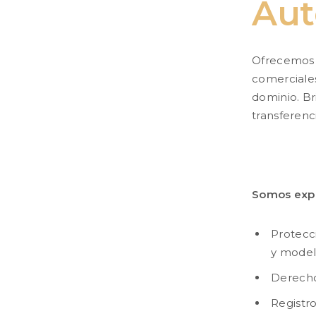
Aut
Ofrecemos 
comerciales
dominio. Br
transferenc
Somos expe
Protecc
y model
Derecho
Registr