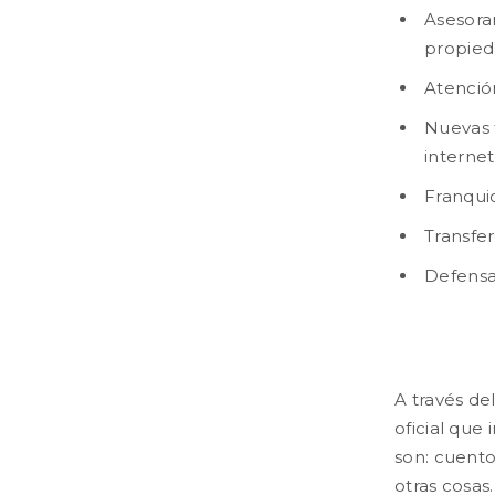
Asesora
propieda
Atenció
Nuevas 
internet
Franquic
Transfer
Defensa
A través d
oficial que
son: cuento
otras cosas.