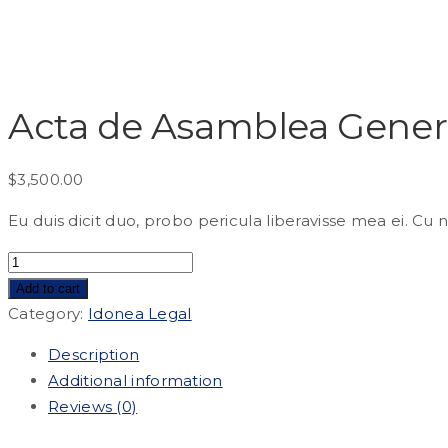
Acta de Asamblea Gener
$
3,500.00
Eu duis dicit duo, probo pericula liberavisse mea ei. Cu
Acta
de
Add to cart
Asamblea
Category:
Idonea Legal
General
Description
quantity
Additional information
Reviews (0)