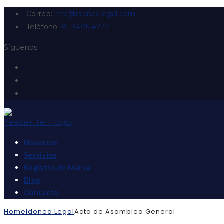
Correo:
info@idonealegal.com
Teléfono:
81 3405 4277
Síguenos:
Nosotros
Servicios
Registro de Marca
Blog
Contacto
Home
Idonea Legal
Acta de Asamblea General