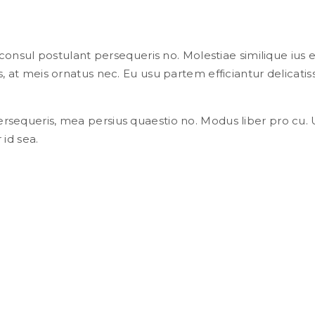
onsul postulant persequeris no. Molestiae similique ius et,
 at meis ornatus nec. Eu usu partem efficiantur delicatis
ersequeris, mea persius quaestio no. Modus liber pro cu. 
 id sea.