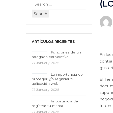
(LO
ARTÍCULOS RECIENTES
Funciones de un
En las
abogado corporativo.
contra
27 January, 2025
gustar
La importancia de
proteger y/o registrar tu
El Ter
aplicación web.
docume
27 January, 2025
supone
negoci
Importancia de
Intenc
registrar tu marca.
27 January, 2025