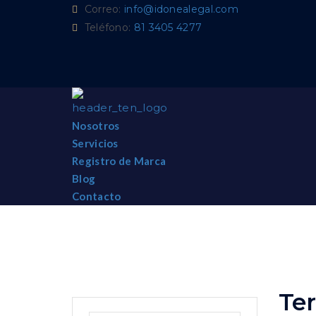
Correo:
info@idonealegal.com
Teléfono:
81 3405 4277
Nosotros
Servicios
Registro de Marca
Blog
Contacto
Ter