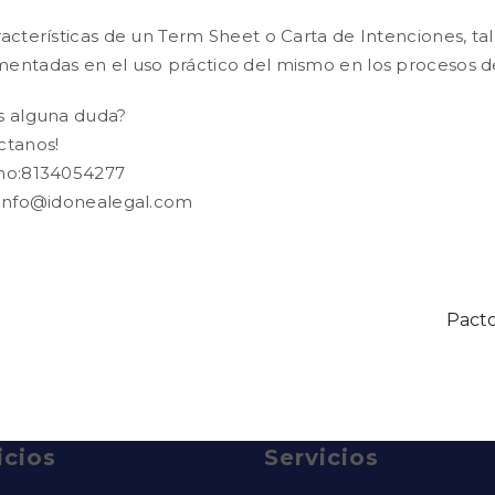
racterísticas de un Term Sheet o Carta de Intenciones, t
entadas en el uso práctico del mismo en los procesos d
s alguna duda?
ctanos!
no:8134054277
 info@idonealegal.com
Pacto
icios
Servicios