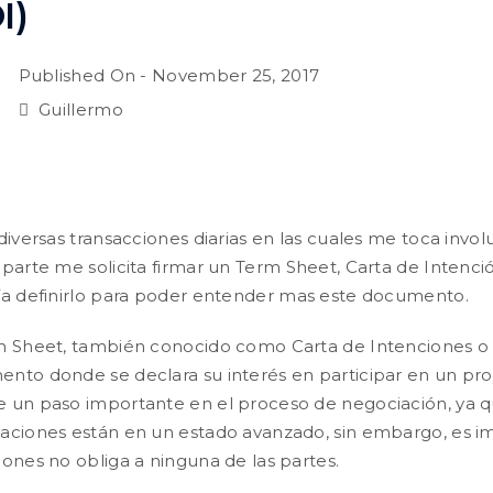
I)
Published On -
November 25, 2017
Guillermo
 diversas transacciones diarias en las cuales me toca invol
 parte me solicita firmar un Term Sheet, Carta de Intenció
ía definirlo para poder entender mas este documento.
m Sheet, también conocido como Carta de Intenciones o Le
nto donde se declara su interés en participar en un pr
 un paso importante en el proceso de negociación, ya
aciones están en un estado avanzado, sin embargo, es i
iones no obliga a ninguna de las partes.