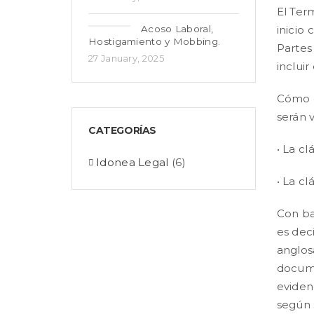
El Ter
Acoso Laboral,
inicio 
Hostigamiento y Mobbing.
Partes
27 January, 2025
incluir
Cómo e
serán 
CATEGORÍAS
• La cl
Idonea Legal
(6)
• La cl
Con ba
es dec
anglos
docume
eviden
según 