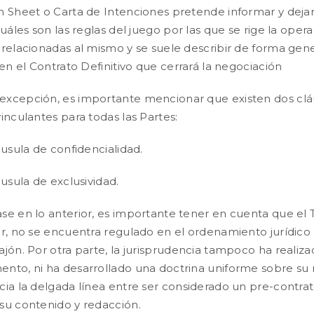
m Sheet o Carta de Intenciones pretende informar y dejar
cuáles son las reglas del juego por las que se rige la ope
 relacionadas al mismo y se suele describir de forma gene
 en el Contrato Definitivo que cerrará la negociación
xcepción, es importante mencionar que existen dos cláu
vinculantes para todas las Partes:
áusula de confidencialidad.
áusula de exclusividad.
se en lo anterior, es importante tener en cuenta que el
ir, no se encuentra regulado en el ordenamiento jurídico
ajón. Por otra parte, la jurisprudencia tampoco ha realiza
nto, ni ha desarrollado una doctrina uniforme sobre su n
cia la delgada línea entre ser considerado un pre-contr
su contenido y redacción.